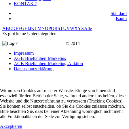
KONTAKT
Standard
Baum
A
B
C
D
E
F
G
H
I
J
K
L
M
N
O
P
Q
R
S
T
U
V
W
X
Y
Z
Alle
Es gibt keine Unterkategorien
© 2014
Impressum
AGB Brieftauben-Marketing
AGB Brieftauben-Marketing-Auktion
Datenschutzerklärung
Wir nutzen Cookies auf unserer Website. Einige von ihnen sind
essenziell für den Betrieb der Seite, während andere uns helfen, diese
Website und die Nutzererfahrung zu verbessern (Tracking Cookies).
Sie können selbst entscheiden, ob Sie die Cookies zulassen möchten.
Bitte beachten Sie, dass bei einer Ablehnung womöglich nicht mehr
alle Funktionalitäten der Seite zur Verfügung stehen.
Akzeptieren