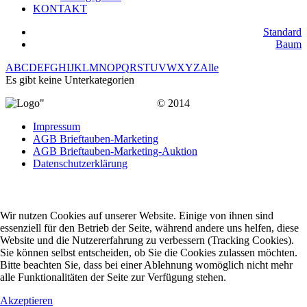
KONTAKT
Standard
Baum
A
B
C
D
E
F
G
H
I
J
K
L
M
N
O
P
Q
R
S
T
U
V
W
X
Y
Z
Alle
Es gibt keine Unterkategorien
© 2014
Impressum
AGB Brieftauben-Marketing
AGB Brieftauben-Marketing-Auktion
Datenschutzerklärung
Wir nutzen Cookies auf unserer Website. Einige von ihnen sind
essenziell für den Betrieb der Seite, während andere uns helfen, diese
Website und die Nutzererfahrung zu verbessern (Tracking Cookies).
Sie können selbst entscheiden, ob Sie die Cookies zulassen möchten.
Bitte beachten Sie, dass bei einer Ablehnung womöglich nicht mehr
alle Funktionalitäten der Seite zur Verfügung stehen.
Akzeptieren