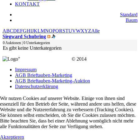
KONTAKT
Standard
Baum
A
B
C
D
E
F
G
H
I
J
K
L
M
N
O
P
Q
R
S
T
U
V
W
X
Y
Z
Alle
Siegward Schubring
0 Auktionen | 0 Unterkategorien
Es gibt keine Unterkategorien
© 2014
Impressum
AGB Brieftauben-Marketing
AGB Brieftauben-Marketing-Auktion
Datenschutzerklärung
Wir nutzen Cookies auf unserer Website. Einige von ihnen sind
essenziell für den Betrieb der Seite, während andere uns helfen, diese
Website und die Nutzererfahrung zu verbessern (Tracking Cookies).
Sie können selbst entscheiden, ob Sie die Cookies zulassen möchten.
Bitte beachten Sie, dass bei einer Ablehnung womöglich nicht mehr
alle Funktionalitäten der Seite zur Verfügung stehen.
Akzeptieren