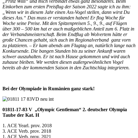
„Prinz Willi“ und mich verbindet etwas ganz Besonderes. Beim
Einkorben zum ersten Preisflug der Saison 2022 sagte ich zu ihm:
„Wenn wir in diesem Jahr einen Ass-Vogel stellen, dann wirst Du
dieses Ass.“ Das muss er verstanden haben! Er flog Woche für
Woche seine Preise. Mit den Spitzenpreisen 5., 9., 9., auf Flügen
über 300 – 500 km hat er auch maßgeblichen Anteil zum 6. Platz in
der Verbandsmeisterschaft. Beim Endflug ab Wolvertem hätte er
große Chancen gehabt, sich auch im Regionalverband ganz vorn
zu platzieren. – Er kam abends am Flugtag an, natürlich lange nach
Konkursende. Die bangen Stunden bis zu seiner Ankunft waren
schwer auszuhalten. Er ist nach Hause gekommen und wird auch
zuhause bleiben. Wir werden diesen außergewöhnlichen Vogel
bereits ab der kommenden Saison in den Zuchtschlag integrieren.
Bei der Olympiade in Rumänien ganz stark!
01811-17-83 V
„Olympic Gentleman“ 2. deutscher Olympia
Taube der Kat. H
1. ACE Yearl. prov. 2018
3. ACE Verb. prov. 2018
1. ACE Verb. prov. 2021