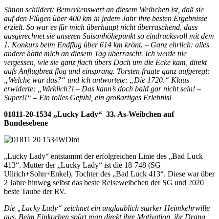
Simon schildert: Bemerkenswert an diesem Weibchen ist, daß sie
auf den Flügen über 400 km in jedem Jahr ihre besten Ergebnisse
erzielt. So war es für mich überhaupt nicht überraschend, dass
ausgerechnet sie unseren Saisonhöhepunkt so eindrucksvoll mit dem
1. Konkurs beim Endflug über 614 km krönt. – Ganz ehrlich: alles
andere hätte mich an diesem Tag überrascht. Ich werde nie
vergessen, wie sie ganz flach übers Dach um die Ecke kam, direkt
aufs Anflugbrett flog und einsprang. Torsten fragte ganz aufgeregt:
„Welche war das?“ und ich antwortete: „Die 1720.“ Klaus
erwiderte: „Wirklich?! – Das kann’s doch bald gar nicht sein! –
Super!!“ – Ein tolles Gefühl, ein großartiges Erlebnis!
01811-20-1534 „Lucky Lady“ 33. As-Weibchen auf
Bundesebene
„Lucky Lady“ entstammt der erfolgreichen Linie des „Bad Luck
413“. Mutter der „Lucky Lady“ ist die 18-748 (SG
Ullrich+Sohn+Enkel), Tochter des „Bad Luck 413“. Diese war über
2 Jahre hinweg selbst das beste Reiseweibchen der SG und 2020
beste Taube der RV.
Die „Lucky Lady“ zeichnet ein unglaublich starker Heimkehrwille
aus. Beim Einkorben spürt man direkt ihre Motivation, ihr Drang