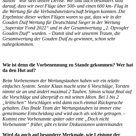
Saison“ war stets unsere Devise. Wir sind auch besonders stolz
darauf, dass wir zwei Flüge über 500- und einen 600 km- Flug in
die Wertung für die Verbandsmeisterschaft bringen konnten. Die
Ergebnisse dieser weiten Flügen waren so gut, dass wir in der
Gouden Duif Wertung für Deutschland Sieger in der Wertung
„Superstar Fond 2022“ und in der Gesamtwertung „2. Opvogler
Gouden Duif“ wurden. – Damit sind wir unserem Traum, die
Gesamtwertung der Gouden Duif zu gewinnen, schon sehr
nahegekommen.
Wie ist denn die Vorbenennung zu Stande gekommen? Wer hat
da den Hut auf?
Beim Vorbenennen der Wertungstauben haben wir ein relativ
einfaches System: Senior Klaus macht seine 6 Vorschläge, Torsten
nimmt sie an und ändert maximal 2 Tauben. Simon schaut final auf
die Vorschläge und überprüft es mit seinen Ideen. Bei 1 bis 2
„kritischen“ Vorschlägen wird dann noch einmal Rücksprache
gehalten. Das finale Team der Wertungstauben ist immer eine
gemeinsame Entscheidung und wird auch als solche getragen. –
Kommt eine Vorbenannte später oder eine „Doch nicht
Vorbenannte“ früher, gibt es keine Diskussionen untereinander.
Wird da auch auf besondere Merkmale, wie Leistung der