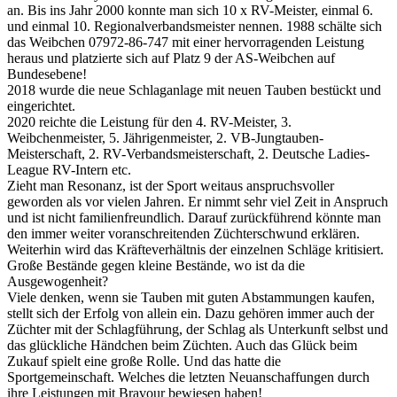
an. Bis ins Jahr 2000 konnte man sich 10 x RV-Meister, einmal 6.
und einmal 10. Regionalverbandsmeister nennen. 1988 schälte sich
das Weibchen 07972-86-747 mit einer hervorragenden Leistung
heraus und platzierte sich auf Platz 9 der AS-Weibchen auf
Bundesebene!
2018 wurde die neue Schlaganlage mit neuen Tauben bestückt und
eingerichtet.
2020 reichte die Leistung für den 4. RV-Meister, 3.
Weibchenmeister, 5. Jährigenmeister, 2. VB-Jungtauben-
Meisterschaft, 2. RV-Verbandsmeisterschaft, 2. Deutsche Ladies-
League RV-Intern etc.
Zieht man Resonanz, ist der Sport weitaus anspruchsvoller
geworden als vor vielen Jahren. Er nimmt sehr viel Zeit in Anspruch
und ist nicht familienfreundlich. Darauf zurückführend könnte man
den immer weiter voranschreitenden Züchterschwund erklären.
Weiterhin wird das Kräfteverhältnis der einzelnen Schläge kritisiert.
Große Bestände gegen kleine Bestände, wo ist da die
Ausgewogenheit?
Viele denken, wenn sie Tauben mit guten Abstammungen kaufen,
stellt sich der Erfolg von allein ein. Dazu gehören immer auch der
Züchter mit der Schlagführung, der Schlag als Unterkunft selbst und
das glückliche Händchen beim Züchten. Auch das Glück beim
Zukauf spielt eine große Rolle. Und das hatte die
Sportgemeinschaft. Welches die letzten Neuanschaffungen durch
ihre Leistungen mit Bravour bewiesen haben!