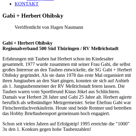
KONTAKT
Gabi
+
Herbert
Ohibsky
Veröffentlicht von Hagen Naumann
Gabi + Herbert Ohibsky
Regionalverband 500 Süd Thüringen / RV Mellrichstadt
Erfahrungen mit Tauben hat Herbert schon im Kindesalter
gesammelt. 1977 wurde zusammen mit seiner Frau Gabi, die selbst
großes Interesse an den Tauben entwickelte, die SG Gabi + Herbert
Ohibsky gegründet. Als sie dann 1978 das erste Mal organisiert mit
ihren Jungtauben an den Start gingen, konnten sie sich auf Anhieb
als 1. Jungtaubenmeister der RV Mellrichstadt feiern lassen. Die
Tauben waren vom Sportfreund Klaus Jökel aus Schlüchtern.
Damals war Herbert 28 Jahre und Gabi 25 Jahre alt. Herbert agierte
beruflich als selbständiger Metzgermeister. Seine Ehefrau Gabi war
Fleischereifachverkäuferin. Heute sind beide Rentner und betreiben
das Hobby Brieftaubensport gemeinsam hoch engagiert.
Schon seit vielen Jahren auf Erfolgstrip! 1995 erreichte die "1000"
3x den 1. Konkurs gegen hohe Taubenzahlen!