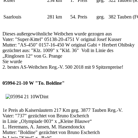
Kusel
234 km
1. Preis
geg. 322 Tauben (R
Saarlouis
281 km
54. Preis
geg. 382 Tauben (F
Dieses außergewöhnliche Weibchen wurde gezogen aus
Vater: "Super-Kittel" 05138-20-4751 V original Josef Kusser
Mutter: "AS-450" 0157-16-450 W original Gabi + Herbert Ohibsky
gezüchtet aus: "Klz. 1009" x "Kld. 36" Voll in Linie des
„Ringlosen 12“ von G. Prange
Sie wurde
2. bestes AS-Weibchen Reg.-V. 500 2018 mit 9 Spitzenpreise!
05994-21-10 W "To. Boldine"
1e Preis ab Kaiserslautern 217 Km geg. 3877 Tauben Reg.-V.
Vater: "737" gezüchtet von Bruno Escherich
in Linie „Olympiade 003“ x „Kleine Blauwe“
L. Heremans, A. Jansen, M. Hasendonckx
Mutter: "Boldine" gezüchtet von Bruno Escherich
In Linie "Kittel" x „Bolt"