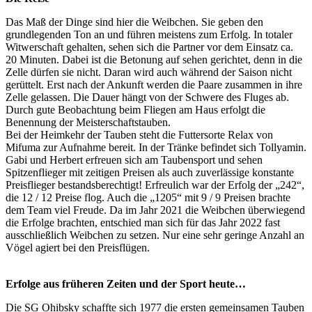
Das Maß der Dinge sind hier die Weibchen. Sie geben den
grundlegenden Ton an und führen meistens zum Erfolg. In totaler
Witwerschaft gehalten, sehen sich die Partner vor dem Einsatz ca.
20 Minuten. Dabei ist die Betonung auf sehen gerichtet, denn in die
Zelle dürfen sie nicht. Daran wird auch während der Saison nicht
gerüttelt. Erst nach der Ankunft werden die Paare zusammen in ihre
Zelle gelassen. Die Dauer hängt von der Schwere des Fluges ab.
Durch gute Beobachtung beim Fliegen am Haus erfolgt die
Benennung der Meisterschaftstauben.
Bei der Heimkehr der Tauben steht die Futtersorte Relax von
Mifuma zur Aufnahme bereit. In der Tränke befindet sich Tollyamin.
Gabi und Herbert erfreuen sich am Taubensport und sehen
Spitzenflieger mit zeitigen Preisen als auch zuverlässige konstante
Preisflieger bestandsberechtigt! Erfreulich war der Erfolg der „242“,
die 12 / 12 Preise flog. Auch die „1205“ mit 9 / 9 Preisen brachte
dem Team viel Freude. Da im Jahr 2021 die Weibchen überwiegend
die Erfolge brachten, entschied man sich für das Jahr 2022 fast
ausschließlich Weibchen zu setzen. Nur eine sehr geringe Anzahl an
Vögel agiert bei den Preisflügen.
Erfolge aus früheren Zeiten und der Sport heute…
Die SG Ohibsky schaffte sich 1977 die ersten gemeinsamen Tauben