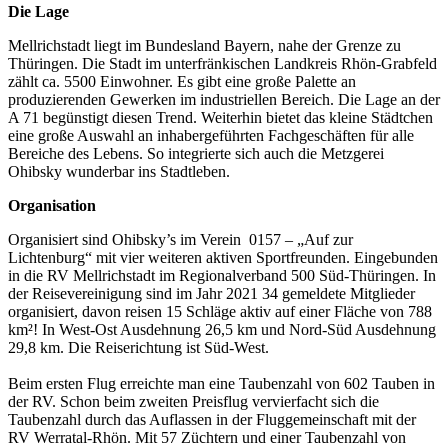
Die Lage
Mellrichstadt liegt im Bundesland Bayern, nahe der Grenze zu
Thüringen. Die Stadt im unterfränkischen Landkreis Rhön-Grabfeld
zählt ca. 5500 Einwohner. Es gibt eine große Palette an
produzierenden Gewerken im industriellen Bereich. Die Lage an der
A 71 begünstigt diesen Trend. Weiterhin bietet das kleine Städtchen
eine große Auswahl an inhabergeführten Fachgeschäften für alle
Bereiche des Lebens. So integrierte sich auch die Metzgerei
Ohibsky wunderbar ins Stadtleben.
Organisation
Organisiert sind Ohibsky’s im Verein 0157 – „Auf zur
Lichtenburg“ mit vier weiteren aktiven Sportfreunden. Eingebunden
in die RV Mellrichstadt im Regionalverband 500 Süd-Thüringen. In
der Reisevereinigung sind im Jahr 2021 34 gemeldete Mitglieder
organisiert, davon reisen 15 Schläge aktiv auf einer Fläche von 788
km²! In West-Ost Ausdehnung 26,5 km und Nord-Süd Ausdehnung
29,8 km. Die Reiserichtung ist Süd-West.
Beim ersten Flug erreichte man eine Taubenzahl von 602 Tauben in
der RV. Schon beim zweiten Preisflug vervierfacht sich die
Taubenzahl durch das Auflassen in der Fluggemeinschaft mit der
RV Werratal-Rhön. Mit 57 Züchtern und einer Taubenzahl von