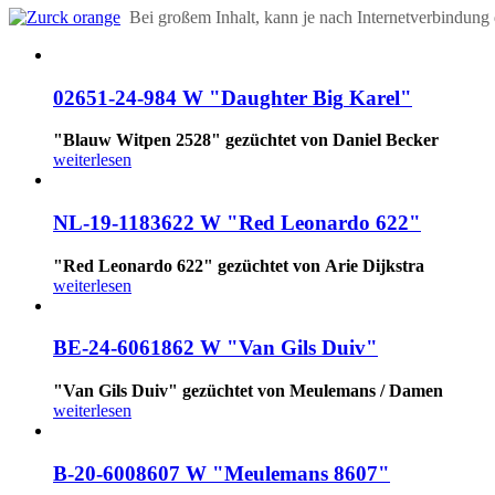
Bei großem Inhalt, kann je nach Internetverbindung 
02651-24-984
W
"Daughter
Big
Karel"
"Blauw Witpen 2528" gezüchtet von Daniel Becker
weiterlesen
NL-19-1183622
W
"Red
Leonardo
622"
"Red Leonardo 622" gezüchtet von Arie Dijkstra
weiterlesen
BE-24-6061862
W
"Van
Gils
Duiv"
"Van Gils Duiv" gezüchtet von Meulemans / Damen
weiterlesen
B-20-6008607
W
"Meulemans
8607"